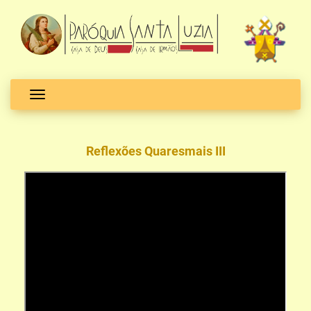
Toggle navigation
Reflexões Quaresmais III