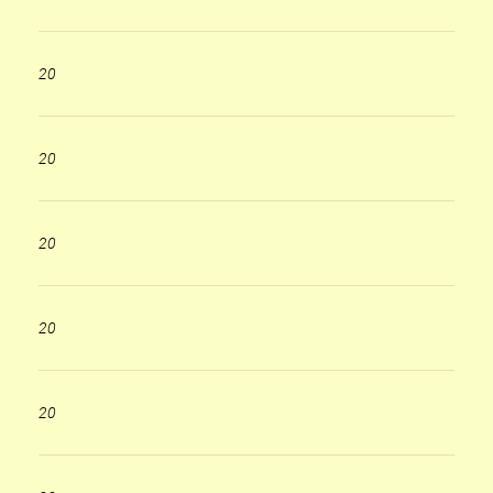
20
20
20
20
20