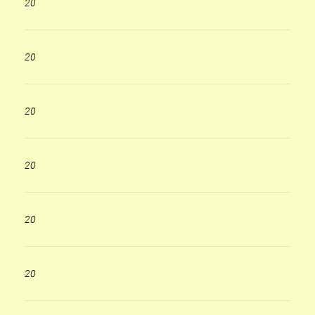
20
20
20
20
20
20