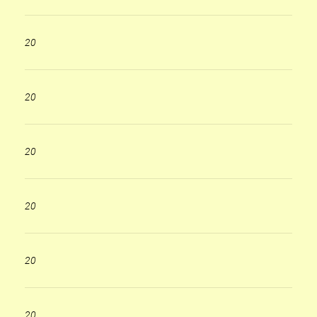
20
20
20
20
20
20