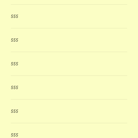
555
555
555
555
555
555