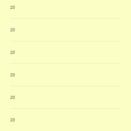
20
20
20
20
20
20