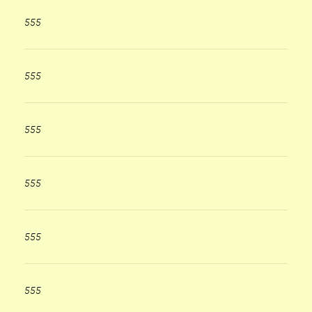
555
555
555
555
555
555