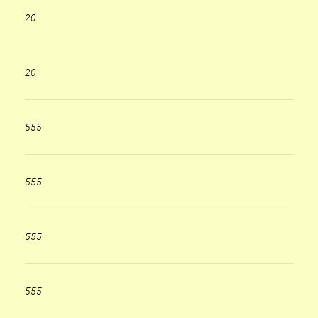
20
20
555
555
555
555