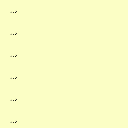
555
555
555
555
555
555