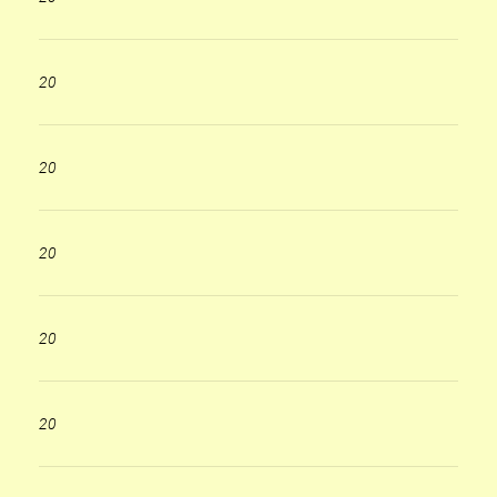
20
20
20
20
20