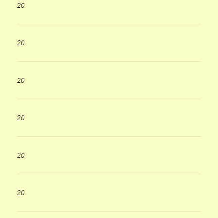
20
20
20
20
20
20