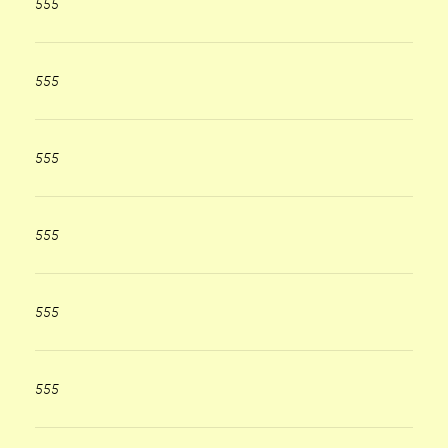
555
555
555
555
555
555