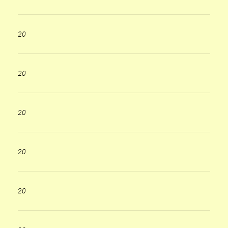
20
20
20
20
20