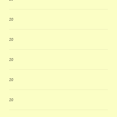
20
20
20
20
20