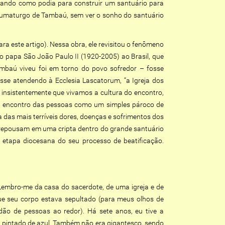
utando como podia para construir um santuário para
taumaturgo de Tambaú, sem ver o sonho do santuário
a este artigo). Nessa obra, ele revisitou o fenômeno
o papa São João Paulo II (1920-2005) ao Brasil, que
Tambaú viveu foi em torno do povo sofredor – fosse
osse atendendo à Ecclesia Lascatorum, “a Igreja dos
 insistentemente que vivamos a cultura do encontro,
oi ao encontro das pessoas como um simples pároco de
ma das mais terríveis dores, doenças e sofrimentos dos
i repousam em uma cripta dentro do grande santuário
etapa diocesana do seu processo de beatificação.
Lembro-me da casa do sacerdote, de uma igreja e de
ue seu corpo estava sepultado (para meus olhos de
dão de pessoas ao redor). Há sete anos, eu tive a
va pintado de azul. Também não era gigantesco, sendo