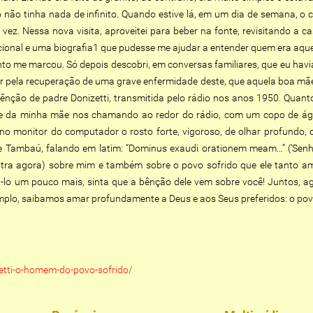
o não tinha nada de infinito. Quando estive lá, em um dia de semana, o 
ra vez. Nessa nova visita, aproveitei para beber na fonte, revisitando 
ocional e uma biografia1 que pudesse me ajudar a entender quem era a
tanto me marcou. Só depois descobri, em conversas familiares, que eu h
 pela recuperação de uma grave enfermidade deste, que aquela boa mãe 
 bênção de padre Donizetti, transmitida pelo rádio nos anos 1950. Qua
me da minha mãe nos chamando ao redor do rádio, com um copo de ág
 monitor do computador o rosto forte, vigoroso, de olhar profundo, 
 Tambaú, falando em latim: “Dominus exaudi orationem meam…” (‘Senh
ra agora) sobre mim e também sobre o povo sofrido que ele tanto amou
-lo um pouco mais, sinta que a bênção dele vem sobre você! Juntos, 
xemplo, saibamos amar profundamente a Deus e aos Seus preferidos: o povo
etti-o-homem-do-povo-sofrido/