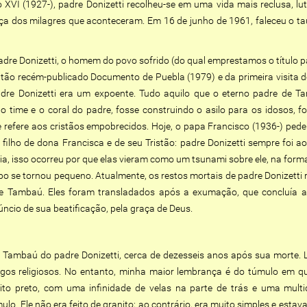
VI (1927-), padre Donizetti recolheu-se em uma vida mais reclusa, l
aça dos milagres que aconteceram. Em 16 de junho de 1961, faleceu o 
dre Donizetti, o homem do povo sofrido (do qual emprestamos o título par
ntão recém-publicado Documento de Puebla (1979) e da primeira visita d
padre Donizetti era um expoente. Tudo aquilo que o eterno padre de 
o time e o coral do padre, fosse construindo o asilo para os idosos, f
 refere aos cristãos empobrecidos. Hoje, o papa Francisco (1936-) pede
u o filho de dona Francisca e de seu Tristão: padre Donizetti sempre f
ncia, isso ocorreu por que elas vieram como um tsunami sobre ele, na for
rpo se tornou pequeno. Atualmente, os restos mortais de padre Donizett
e Tambaú. Eles foram transladados após a exumação, que concluía a 
cio de sua beatificação, pela graça de Deus.
Tambaú do padre Donizetti, cerca de dezesseis anos após sua morte. 
os religiosos. No entanto, minha maior lembrança é do túmulo em q
to preto, com uma infinidade de velas na parte de trás e uma multi
lo. Ele não era feito de granito; ao contrário, era muito simples e esta