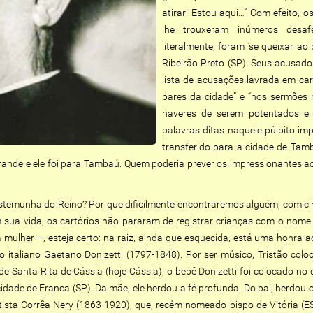
atirar! Estou aqui…” Com efeito,
lhe trouxeram inúmeros desafe
literalmente, foram ‘se queixar a
Ribeirão Preto (SP). Seus acusa
lista de acusações lavrada em cart
bares da cidade” e “nos sermões 
haveres de serem potentados e 
palavras ditas naquele púlpito im
transferido para a cidade de Tam
rande e ele foi para Tambaú. Quem poderia prever os impressionantes 
estemunha do Reino? Por que dificilmente encontraremos alguém, com ci
m sua vida, os cartórios não pararam de registrar crianças com o nom
 mulher –, esteja certo: na raiz, ainda que esquecida, está uma honra a
 italiano Gaetano Donizetti (1797-1848). Por ser músico, Tristão colo
 de Santa Rita de Cássia (hoje Cássia), o bebê Donizetti foi colocado n
idade de Franca (SP). Da mãe, ele herdou a fé profunda. Do pai, herdou o
sta Corrêa Nery (1863-1920), que, recém-nomeado bispo de Vitória (ES)