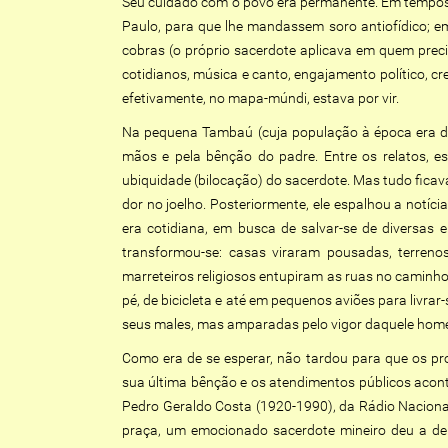
Seu cuidado com o povo era permanente. Em tempos q
Paulo, para que lhe mandassem soro antiofídico; em
cobras (o próprio sacerdote aplicava em quem precis
cotidianos, música e canto, engajamento político, 
efetivamente, no mapa-múndi, estava por vir.
Na pequena Tambaú (cuja população à época era de 
mãos e pela bênção do padre. Entre os relatos, es
ubiquidade (bilocação) do sacerdote. Mas tudo ficav
dor no joelho. Posteriormente, ele espalhou a notíc
era cotidiana, em busca de salvar-se de diversas
transformou-se: casas viraram pousadas, terrenos
marreteiros religiosos entupiram as ruas no caminh
pé, de bicicleta e até em pequenos aviões para livr
seus males, mas amparadas pelo vigor daquele hom
Como era de se esperar, não tardou para que os pr
sua última bênção e os atendimentos públicos acont
Pedro Geraldo Costa (1920-1990), da Rádio Nacional
praça, um emocionado sacerdote mineiro deu a de