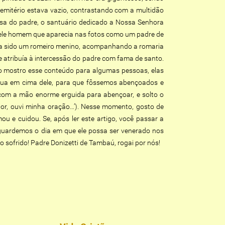
cemitério estava vazio, contrastando com a multidão
a casa do padre, o santuário dedicado a Nossa Senhora
quele homem que aparecia nas fotos como um padre de
avia sido um romeiro menino, acompanhando a romaria
atribuía à intercessão do padre com fama de santo.
nto mostro esse conteúdo para algumas pessoas, elas
ua em cima dele, para que fôssemos abençoados e
com a mão enorme erguida para abençoar, e solto o
or, ouvi minha oração…’). Nesse momento, gosto de
 e cuidou. Se, após ler este artigo, você passar a
aguardemos o dia em que ele possa ser venerado nos
 sofrido! Padre Donizetti de Tambaú, rogai por nós!