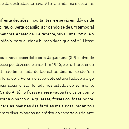
de das estradas tornava Vitória ainda mais distante.
frenta decisões importantes, ele se viu em dúvida de
São Paulo. Certa ocasião, abrigando-se de um temporal
 Senhora Aparecida. De repente, ouviu uma voz que o
rdócio, para ajudar a humanidade que sofre”. Nesse
ou o novo sacerdote para Jaguariúna (SP) o filho de
eu por dezessete anos. Em 1926, ele foi transferido
ti não tinha nada de tão extraordinário, sendo “um
7]). na obra Porém, o sacerdote estava fadado a algo
ia social cristã, forjada nos estudos do seminário,
 Santo Antônio ficassem reservados (inclusive com o
aria o banco que quisesse, fosse rico, fosse pobre.
para as meninas das famílias mais ricas; organizou
 eram discriminados na prática do esporte ou da arte