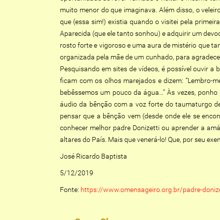
muito menor do que imaginava. Além disso, o veleir
que (essa sim!) existia quando o visitei pela primei
Aparecida (que ele tanto sonhou) e adquirir um dev
rosto forte e vigoroso e uma aura de mistério que 
organizada pela mãe de um cunhado, para agradecer
Pesquisando em sites de vídeos, é possível ouvir a
ficam com os olhos marejados e dizem: “Lembro-
bebêssemos um pouco da água…” Às vezes, ponho no
áudio da bênção com a voz forte do taumaturgo de
pensar que a bênção vem (desde onde ele se encont
conhecer melhor padre Donizetti ou aprender a amá
altares do País. Mais que venerá-lo! Que, por seu e
José Ricardo Baptista
5/12/2019
Fonte:
https://www.omensageiro.org.br/padre-doniz