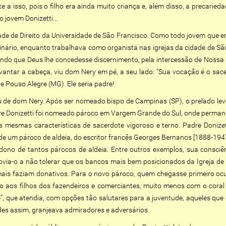
a isso, pois o filho era ainda muito criança e, além disso, a precarieda
do jovem Donizetti…
de de Direito da Universidade de São Francisco. Como todo jovem que en
seminário, enquanto trabalhava como organista nas igrejas da cidade de 
edindo que Deus lhe concedesse discernimento, pela intercessão de Nossa
ntar a cabeça, viu dom Nery em pé, a seu lado: “Sua vocação é o sace
e Pouso Alegre (MG). Ele seria padre!
s de dom Nery. Após ser nomeado bispo de Campinas (SP), o prelado lev
dre Donizetti foi nomeado pároco em Vargem Grande do Sul, onde permanec
mesmas características de sacerdote vigoroso e terno. Padre Donizet
o de um pároco de aldeia, do escritor francês Georges Bernanos [1888-194
dono de tantos párocos de aldeia. Entre outros exemplos, sua consciênc
ovia-o a não tolerar que os bancos mais bem posicionados da Igreja de
is faziam donativos. Para o novo pároco, quem chegasse primeiro ocup
 aos filhos dos fazendeiros e comerciantes, muito menos com o coral 
”, que atendia, com opções tão salutares para a juventude, aqueles que
des assim, granjeava admiradores e adversários.