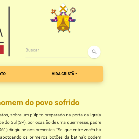
Buscar
search
ATO
VIDA CRISTÃ
 homem do povo sofrido
atos, sobre um púlpito preparado na porta da Igreja
e do Sul (SP), por ocasião de uma quermesse, padre
61) dirigiu-se aos presentes: “Sei que entre vocês há
abotoando os primeiros botões da batina); podem