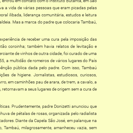
, entrou em contato com o Instituto Butantã, em São
ava a vida de várias pessoas que eram picadas pelas
al ilibada, liderança comunitária, estudos e leitura
 aldeia. Mas a marca do padre que colocaria Tambaú,
experiência de receber uma cura pela imposição das
ntão coroinha; também havia relatos de levitação e
rciante de vinhos de outra cidade, foi curado de uma
55, a multidão de romeiros de vários lugares do País
 bênção pública dada pelo padre. Com isso, Tambaú
es de higiene. Jornalistas, estudiosos, curiosos,
ro, em caminhões pau de arara, de trem, a cavalo, a
m, retornavam a seus lugares de origem sem a cura de
ticas. Prudentemente, padre Donizetti anunciou que
uva de pétalas de rosas, organizada pelo radialista
ctadores. Diante da Capela São José, em palanque na
no, Tambaú, milagrosamente, amanheceu vazia, sem