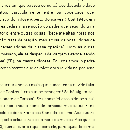
 os anos em que passou como pároco daquela cidade
tos, particularmente entre os poderosos que,
o bispo’ dom José Alberto Gonçalves (1859-1945), em
dores pediram a remoção do padre que, segundo uma
ório, entre outras coisas, “bebe até altas horas nos
não trata de religião, mas acusa os possuidores de
perseguidores da classe operária”. Com as duras
provisado, ele se despediu de Vargem Grande, sendo
baú (SP), na mesma diocese. Foi uma troca: o padre
acontecimentos que envolveriam sua vida na pequena
nquenta anos ou mais, que nunca tenha ouvido falar
e de Donizetti, em sua homenagem? Se há algum seu
o padre de Tambaú. Seu nome foi escolhido pelo pai,
cou nos filhos o nome de famosos musicistas. E, no
o colo de dona Francisca Cândida de Lima. Aos quatro
 gosto pelas letras e o amor pela música. Aos quinze
, queria levar o rapaz com ele, para ajudá-lo com a