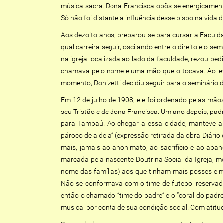
música sacra. Dona Francisca opôs-se energicamente 
Só não foi distante a influência desse bispo na vida 
Aos dezoito anos, preparou-se para cursar a Faculda
qual carreira seguir, oscilando entre o direito e o 
na igreja localizada ao lado da faculdade, rezou p
chamava pelo nome e uma mão que o tocava. Ao leva
momento, Donizetti decidiu seguir para o seminário d
Em 12 de julho de 1908, ele foi ordenado pelas mão
seu Tristão e de dona Francisca. Um ano depois, pa
para Tambaú. Ao chegar a essa cidade, manteve as 
pároco de aldeia” (expressão retirada da obra Diári
mais, jamais ao anonimato, ao sacrifício e ao aban
marcada pela nascente Doutrina Social da Igreja, m
nome das famílias) aos que tinham mais posses e ma
Não se conformava com o time de futebol reservado
então o chamado “time do padre” e o “coral do padre
musical por conta de sua condição social. Com atitu