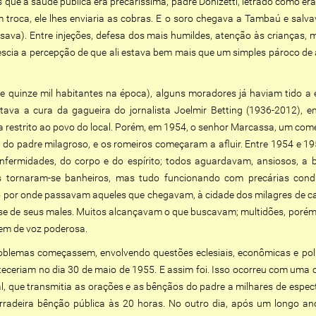
ue a saúde pública era precaríssima, padre Donizetti, letrado como era
 troca, ele lhes enviaria as cobras. E o soro chegava a Tambaú e salv
ava). Entre injeções, defesa dos mais humildes, atenção às crianças, mor
crescia a percepção de que ali estava bem mais que um simples pároco de
quinze mil habitantes na época), alguns moradores já haviam tido a 
tava a cura da gagueira do jornalista Joelmir Betting (1936-2012), e
a restrito ao povo do local. Porém, em 1954, o senhor Marcassa, um come
ia do padre milagroso, e os romeiros começaram a afluir. Entre 1954 e 19
 enfermidades, do corpo e do espírito; todos aguardavam, ansiosos, a
 tornaram-se banheiros, mas tudo funcionando com precárias condiçõ
o por onde passavam aqueles que chegavam, à cidade dos milagres de car
ar-se de seus males. Muitos alcançavam o que buscavam; multidões, poré
em de voz poderosa.
oblemas começassem, envolvendo questões eclesiais, econômicas e polí
eceriam no dia 30 de maio de 1955. E assim foi. Isso ocorreu com uma ch
, que transmitia as orações e as bênçãos do padre a milhares de espe
rradeira bênção pública às 20 horas. No outro dia, após um longo a