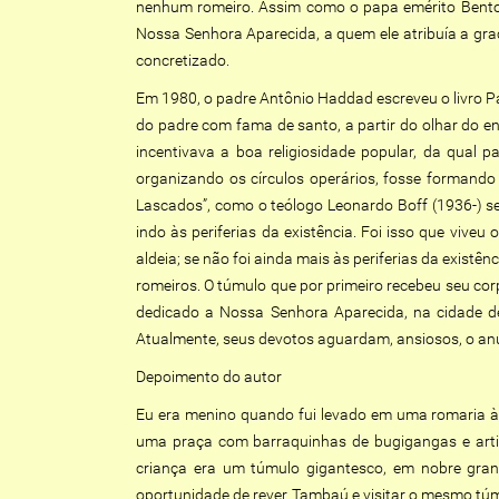
nenhum romeiro. Assim como o papa emérito Bento X
Nossa Senhora Aparecida, a quem ele atribuía a gr
concretizado.
Em 1980, o padre Antônio Haddad escreveu o livro Pa
do padre com fama de santo, a partir do olhar do e
incentivava a boa religiosidade popular, da qual 
organizando os círculos operários, fosse formando 
Lascados”, como o teólogo Leonardo Boff (1936-) se
indo às periferias da existência. Foi isso que vive
aldeia; se não foi ainda mais às periferias da existê
romeiros. O túmulo que por primeiro recebeu seu co
dedicado a Nossa Senhora Aparecida, na cidade d
Atualmente, seus devotos aguardam, ansiosos, o anún
Depoimento do autor
Eu era menino quando fui levado em uma romaria à 
uma praça com barraquinhas de bugigangas e artig
criança era um túmulo gigantesco, em nobre grani
oportunidade de rever Tambaú e visitar o mesmo túmu