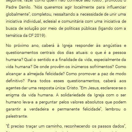
seguinte, fazer como quem não conhece seu rosto”, provocou o
Padre Danilo. “Nós queremos agir localmente para influenciar
globalmente”, completou, ressaltando a necessidade de unir uma
iniciativa individual, eclesial e comunitária com uma iniciativa de
busca de solução por meio de políticas públicas (ligando com a
temática da CF 2019).
No próximo ano, caberá à Igreja responder às angústias e
questionamentos centrais dos dias atuais: o que é a pessoa
humana? Qual o sentido e a finalidade da vida, especialmente da
vida humana? De onde provêm os inúmeros sofrimentos? Como
alcançar a almejada felicidade? Como promover a paz de modo
definitivo? Para todos esses questionamentos, caberá aos
agentes dar uma resposta única: Cristo. “Em Jesus, esclarece-se o
enigma da vida humana. A solidariedade da Igreja com o ser
humano leva-a a perguntar pelos valores absolutos que podem
garantir a verdadeira e permanente felicidade”, lembrou o
palestrante.
“É preciso traçar um caminho, reconhecendo os passos dados”,