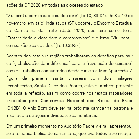
ações da CF 2020 em todas as dioceses do estado
“Viu, sentiu compaixão e cuidou dele” (Lc 10, 33-34). De 8 a 10 de
novembro, em Itaici, Indaiatuba (SP), ocorreu o Encontro Estadual
da Campanha da Fraternidade 2020, que terá como tema
“Fraternidade e vida: dom e compromisso” e o lema “Viu, sentiu
compaixão e cuidou dele” (Lc 10,33-34).
Agentes das sete sub-regiões trabalharam os desafios para sair
da “globalização da indiferença” para a “revolução do cuidado”,
com os trabalhos consagrados desde o início à Mãe Aparecida. A
figura da primeira santa brasileira com dois milagres
reconhecidos, Santa Dulce dos Pobres, esteve também presente
em toda a reflexão, assim como ocorre nos textos inspiradores
propostos pela Conferência Nacional dos Bispos do Brasil
(CNBB). O Anjo Bom deve ser na próxima campanha patrona e
inspiradora de ações individuais e comunitárias.
Em um primeiro momento no Auditório Padre Vieira,, apresentou-
se a temática bíblica do samaritano, que leva todos a se indagar